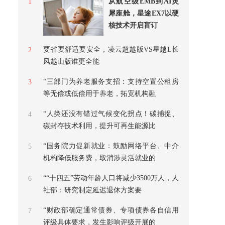
从航空级EMB到AI灵
1
犀座舱，星途EX7以硬
核技术开启盲订
要省要舒适要安全，凌云超越版VS星越L长
2
风越山版谁更全能
“三部门为养老服务支招：支持空置公租房
3
等无偿或低偿用于养老，拓宽机构融
“人类还没有错过气候变化拐点！碳捕捉、
4
碳封存技术利用，提升可再生能源比
“国务院力促新就业：鼓励网络平台、中介
5
机构降低服务费，取消涉灵活就业的
““十四五”劳动年龄人口将减少3500万人，人
6
社部：研究制定延迟退休方案要
“财政部确定通常债券、专项债券各自信用
7
评级具体要求，发生影响评级开展的