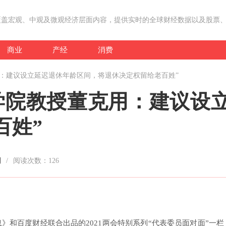
覆盖宏观、中观及微观经济层面内容，提供实时的全球财经数据以及股票
商业
产经
消费
用：建议设立延迟退休年龄区间，将退休决定权留给老百姓”
学院教授董克用：建议设
百姓”
刊
/
阅读次数：
126
》和百度财经联合出品的2021两会特别系列“代表委员面对面”一栏