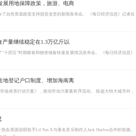
发展用地保障政策，旅游、电商
举办了自然资源政策支持脱贫攻坚的新闻发布会。 《每日经济信息》记者在
食产量继续稳定在1.3万亿斤以
了“十四五”时期粮食和物资储备快速发展情况发布会。 《每日经济信息》
住地登记户口制度、增加海南离
准市场体系行动方案》，推动劳动力要素有序流动。 除超大特大城市外，
思
stry Baby"是一首由美国说唱歌手Lil Nas X与著名音乐制作人Jack Harlow合作的歌曲。