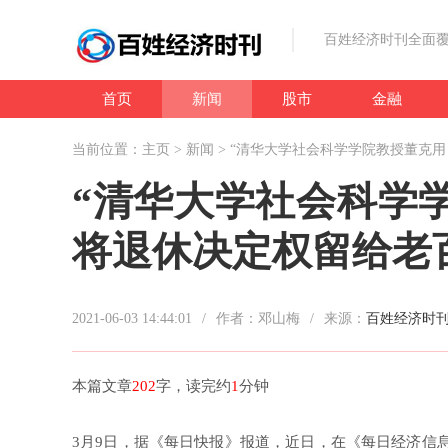
百姓经济时刊全面
首页
新闻
股市
金融
当前位置：
主页
>
新闻
> “清华大学社会科学学院教授董克
“清华大学社会科学
将退休决定权留给老
2021-06-03 14:44:01
/
作者：邓山梅
/
来源：
百姓经济时
本篇文章
202
字，读完约
1
分钟
3月9日，据《每日快报》报道，近日，在《每日经济信息