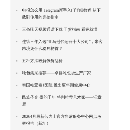
电报怎么用 Telegram新手入门详细教程 从下
载到使用的完整指南
三条聊天视频通话下载 干货指南 看完就懂
连续三年入选“亚马逊代运营十大公司”，米客
跨境凭什么稳居榜首？
五种方法破解低价乱价
吨包集采推荐——卓群吨包袋生产厂家
泰国帕亚泰1医院 推出更年期健康中心
民族圣光 墨韵千年 特别推荐艺术家——汪章
雁
20264月最新劳力士官方售后服务中心网点考
察报告（新址）